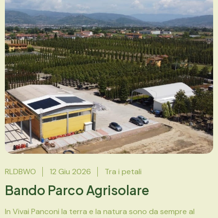
RLDBWO
12 Giu 2026
Tra i petali
Bando Parco Agrisolare
In Vivai Panconi la terra e la natura sono da sempre al