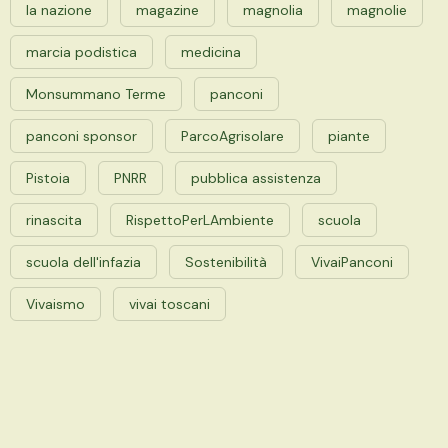
la nazione
magazine
magnolia
magnolie
marcia podistica
medicina
Monsummano Terme
panconi
panconi sponsor
ParcoAgrisolare
piante
Pistoia
PNRR
pubblica assistenza
rinascita
RispettoPerLAmbiente
scuola
scuola dell'infazia
Sostenibilità
VivaiPanconi
Vivaismo
vivai toscani