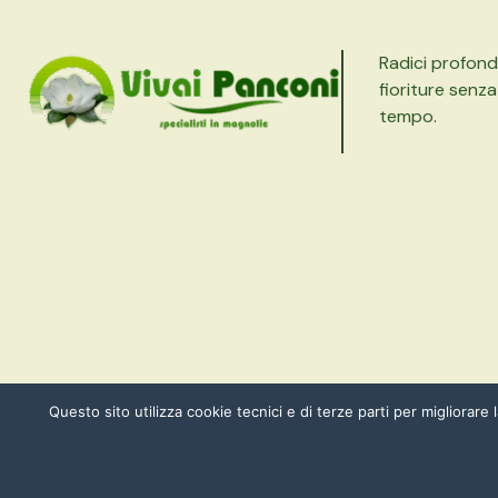
Radici profond
fioriture senza
tempo.
Questo sito utilizza cookie tecnici e di terze parti per migliorare 
ALL RIGHT RESERVED COPYRIGHT © VIVAI PANCONI 2025 