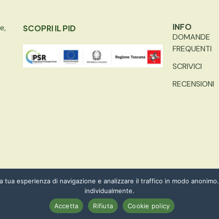
INFO
e,
SCOPRI IL PID
DOMANDE
FREQUENTI
SCRIVICI
RECENSIONI
la tua esperienza di navigazione e analizzare il traffico in modo anonimo. 
– PARTITA IVA: 01606030474 | MADE WITH
WEOPERA
individualmente.
Accetta
Rifiuta
Cookie policy