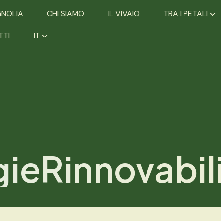
GNOLIA
CHI SIAMO
IL VIVAIO
TRA I PETALI
TTI
IT
ieRinnovabil