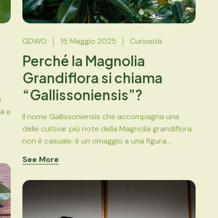
GDWO
15 Maggio 2025
Curiosità
Perché la Magnolia
Grandiflora si chiama
“Gallissoniensis”?
ù
à e
Il nome Gallissoniensis che accompagna una
delle cultivar più note della Magnolia grandiflora
non è casuale: è un omaggio a una figura...
See More