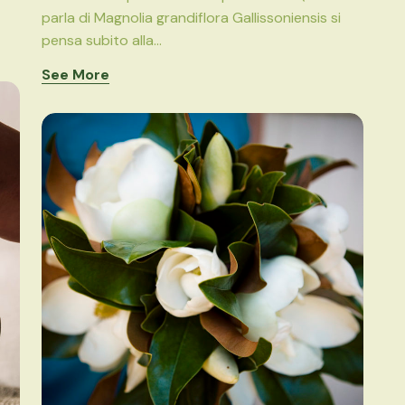
parla di Magnolia grandiflora Gallissoniensis si
pensa subito alla...
See More