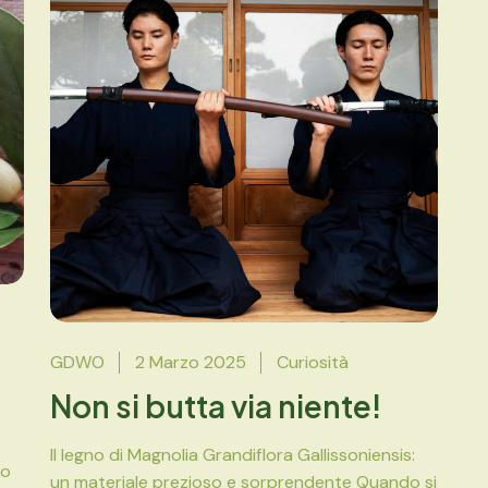
GDWO
2 Marzo 2025
Curiosità
Non si butta via niente!
Il legno di Magnolia Grandiflora Gallissoniensis:
to
un materiale prezioso e sorprendente Quando si