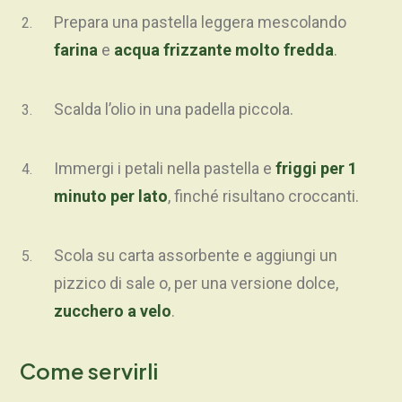
Prepara una pastella leggera mescolando
farina
e
acqua frizzante molto fredda
.
Scalda l’olio in una padella piccola.
Immergi i petali nella pastella e
friggi per 1
minuto per lato
, finché risultano croccanti.
Scola su carta assorbente e aggiungi un
pizzico di sale o, per una versione dolce,
zucchero a velo
.
Come servirli