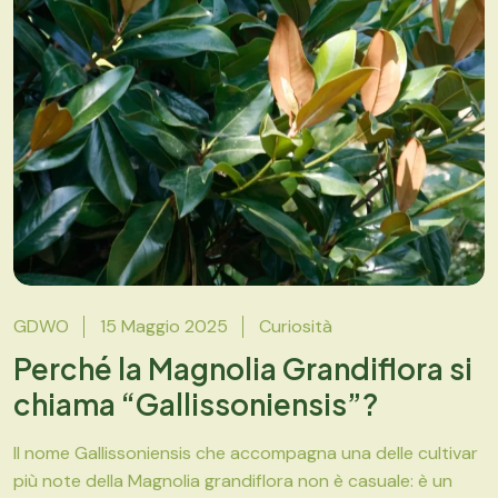
GDWO
15 Maggio 2025
Curiosità
Perché la Magnolia Grandiflora si
chiama “Gallissoniensis”?
Il nome Gallissoniensis che accompagna una delle cultivar
più note della Magnolia grandiflora non è casuale: è un