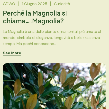
GDWO
1 Giugno 2025
Curiosità
Perché la Magnolia si
chiama….Magnolia?
La Magnolia è una delle piante ornamentali più amate al
mondo, simbolo di eleganza, longevità e bellezza senza
tempo. Ma pochi conoscono...
See More