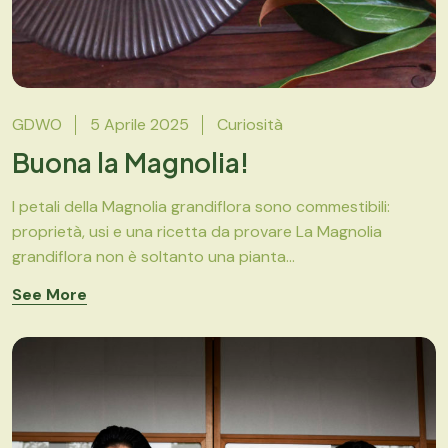
GDWO
5 Aprile 2025
Curiosità
Buona la Magnolia!
I petali della Magnolia grandiflora sono commestibili:
proprietà, usi e una ricetta da provare La Magnolia
grandiflora non è soltanto una pianta...
See More