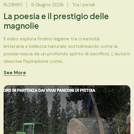
RLDBWO
9 Giugno 2026
Tra i petali
La poesia e il prestigio delle
magnolie
Il video esplora l’intimo legame tra creatività
letteraria e bellezza naturale, sottolineando come la
poesia nasca da un profondo spirito di sacrificio. L’autore
descrive l’ispirazione come...
See More