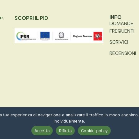
INFO
e,
SCOPRI IL PID
DOMANDE
FREQUENTI
SCRIVICI
RECENSIONI
la tua esperienza di navigazione e analizzare il traffico in modo anonimo. 
– PARTITA IVA: 01606030474 | MADE WITH
WEOPERA
individualmente.
Accetta
Rifiuta
Cookie policy