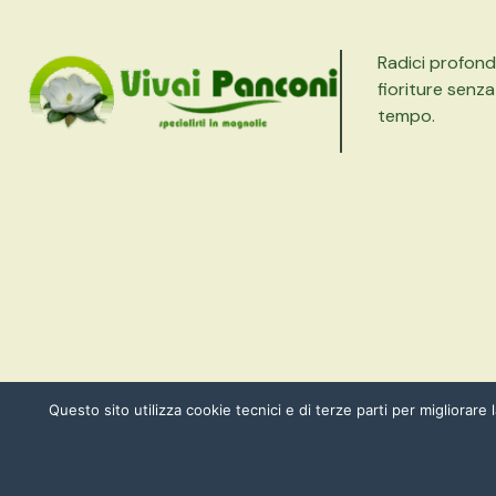
Radici profond
fioriture senza
tempo.
Questo sito utilizza cookie tecnici e di terze parti per migliorare 
ALL RIGHT RESERVED COPYRIGHT © VIVAI PANCONI 2025 