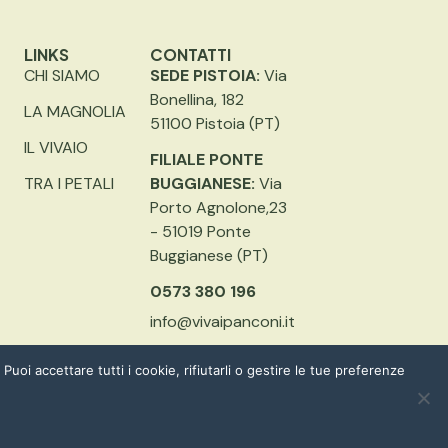
LINKS
CONTATTI
CHI SIAMO
SEDE PISTOIA:
Via
Bonellina, 182
LA MAGNOLIA
51100 Pistoia (PT)
IL VIVAIO
FILIALE PONTE
TRA I PETALI
BUGGIANESE:
Via
Porto Agnolone,23
- 51019 Ponte
Buggianese (PT)
0573 380 196
info@vivaipanconi.it
Puoi accettare tutti i cookie, rifiutarli o gestire le tue preferenze
PRIVACY POLICY
COOKIE POLICY