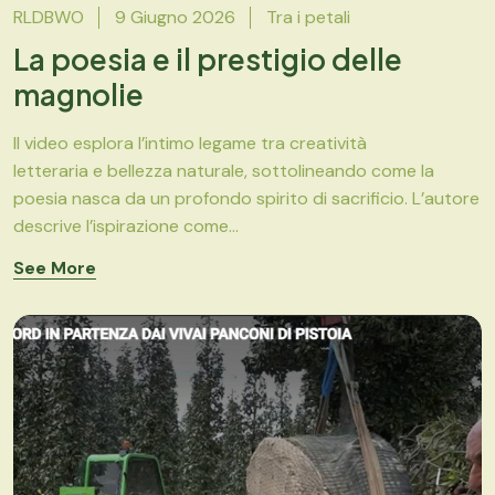
RLDBWO
9 Giugno 2026
Tra i petali
La poesia e il prestigio delle
magnolie
Il video esplora l’intimo legame tra creatività
letteraria e bellezza naturale, sottolineando come la
poesia nasca da un profondo spirito di sacrificio. L’autore
descrive l’ispirazione come...
See More