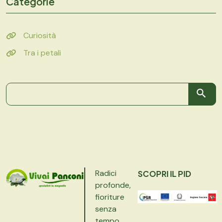
Categorie
Curiosità
Tra i petali
Radici
SCOPRI IL PID
profonde,
fioriture
senza
tempo.