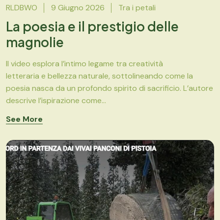
RLDBWO
9 Giugno 2026
Tra i petali
La poesia e il prestigio delle
magnolie
Il video esplora l’intimo legame tra creatività
letteraria e bellezza naturale, sottolineando come la
poesia nasca da un profondo spirito di sacrificio. L’autore
descrive l’ispirazione come...
See More