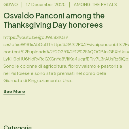
GDWO
17 December 2025
AMONG THE PETALS
Osvaldo Panconi among the
Thanksgiving Day honorees
https://youtu.be/gc3WL8xII0s?
si=ZofxeW161xA5Oc0Thttps%3A%2F%2Fvivaipanconi.it%2F
content%2Fuploads%2F2025%2F12%2FAQOOPJniGBXbUsuo
LyKH9oHU6hldRyRcGXGnYa8VlfKa4ucgfBTjv7L3rAUsRz6iQp
Sono le colonne di agricoltura, florovivaismo e pastorizia
nel Pistoiese e sono stati premiati nel corso della
Giornata di Ringraziamento. Una...
See More
Categorie