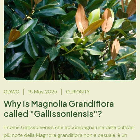
GDWO
15 May 2025
CURIOSITY
Why is Magnolia Grandiflora
called "Gallissoniensis"?
Il nome Gallissoniensis che accompagna una delle cultivar
più note della Magnolia grandiflora non è casuale: è un