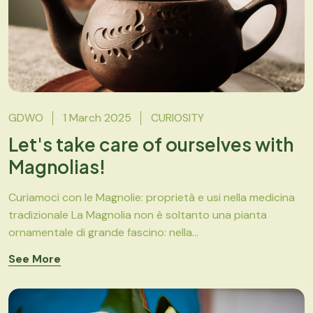
GDWO
1 March 2025
CURIOSITY
Let's take care of ourselves with
Magnolias!
Curiamoci con le Magnolie: proprietà e usi nella medicina
tradizionale La Magnolia non è soltanto una pianta
ornamentale di grande fascino: nella...
See More