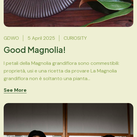
GDWO
5 April 2025
CURIOSITY
Good Magnolia!
I petali della Magnolia grandiflora sono commestibili:
proprietà, usi e una ricetta da provare La Magnolia
grandiflora non è soltanto una pianta...
See More