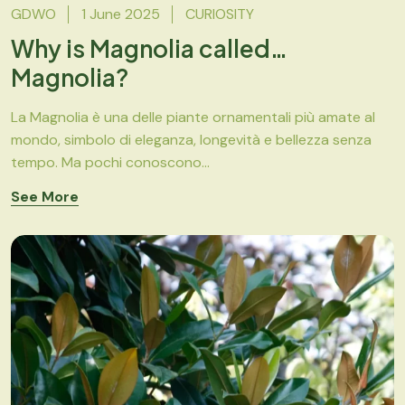
GDWO
1 June 2025
CURIOSITY
Why is Magnolia called…
Magnolia?
La Magnolia è una delle piante ornamentali più amate al
mondo, simbolo di eleganza, longevità e bellezza senza
tempo. Ma pochi conoscono...
See More